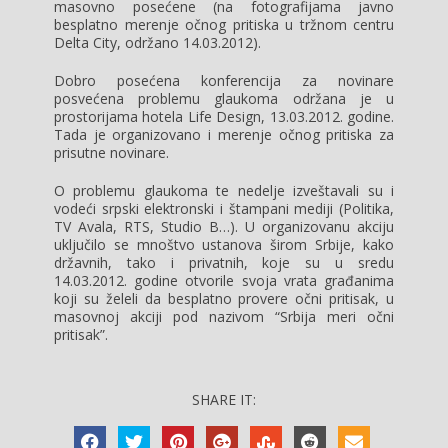
masovno posećene (na fotografijama javno
besplatno merenje očnog pritiska u tržnom centru
Delta City, održano 14.03.2012).
Dobro posećena konferencija za novinare
posvećena problemu glaukoma održana je u
prostorijama hotela Life Design, 13.03.2012. godine.
Tada je organizovano i merenje očnog pritiska za
prisutne novinare.
O problemu glaukoma te nedelje izveštavali su i
vodeći srpski elektronski i štampani mediji (Politika,
TV Avala, RTS, Studio B…). U organizovanu akciju
uključilo se mnoštvo ustanova širom Srbije, kako
državnih, tako i privatnih, koje su u sredu
14.03.2012. godine otvorile svoja vrata građanima
koji su želeli da besplatno provere očni pritisak, u
masovnoj akciji pod nazivom “Srbija meri očni
pritisak”.
SHARE IT: